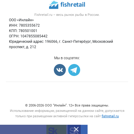
Публичная оферта
Новости рынка
Рыба
Контактная информация
Форум
Fishretail.ru – весь
рынок рыбы
в России.
Икра
Политика обработки персональных данных
Бренды
ООО «Инлайн»
Морепродукты
Для СМИ
ИНН: 7805355672
Мониторинг
КПП: 780501001
Рыбопосадочный материал
Вакансии
ОГРН: 1047855085442
Полуфабрикаты
Юридический адрес: 196066, г. Санкт-Петербург, Московский
Блог
Консервы
проспект, д. 212
Добавить объявление
Мы в соцсетях:
Карта объявлений
Счетчики, авторское право, логотипы
© 2006‑2026 ООО “Инлайн”. 12+ Все права защищены.
Использование информации, размещенной на данном сайте, допускается
только при размещении активной гиперссылки на сайт
fishretail.ru