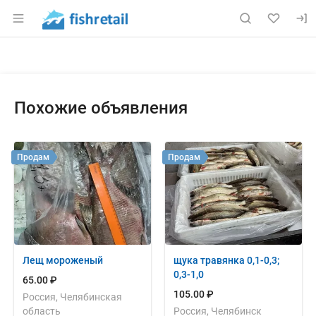
Раздел навигации по сайту fishretail.ru
Объявление: Куплю: окунь в Ч
Информация о объявлении
Навигация и управление объявлением
Похожие объявления
Продам
Продам
Лещ мороженый
щука травянка 0,1-0,3;
0,3-1,0
65.00 ₽
105.00 ₽
Россия, Челябинская
область
Россия, Челябинск