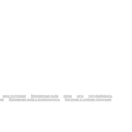
икра осетровая
Мороженная рыба
нерка
кета
полуфабрикаты
ция
Мороженая рыба и морепродукты
Копченая и соленая продукция