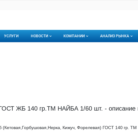
УСЛУГИ
НОВОСТИ
КОМПАНИИ
АНАЛИЗ РЫНКА
Новости рыбного рынка
Каталог компаний
торинги
О каталоге компаний
Подписаться на 
Премиум размещение
ГОСТ ЖБ 140 гр.ТМ НАЙБА 1/60 шт. - описание 
 (Кетовая,Горбушовая,Нерка, Кижуч, Форелевая) ГОСТ 140 гр. ТМ 