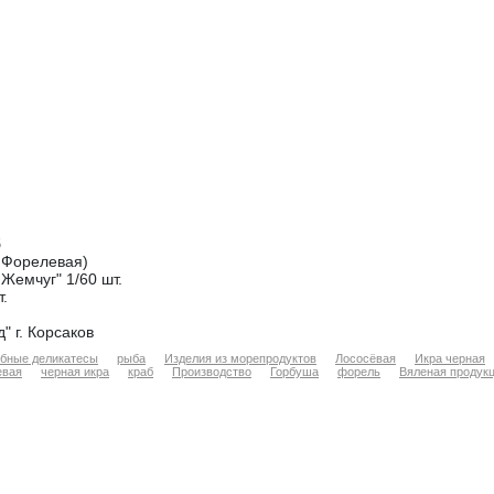
б
 Форелевая)
Жемчуг" 1/60 шт.
.
 г. Корсаков
бные деликатесы
рыба
Изделия из морепродуктов
Лососёвая
Икра черная
евая
черная икра
краб
Производство
Горбуша
форель
Вяленая продук