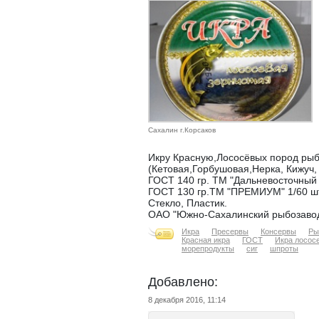
Сахалин г.Корсаков
Икру Красную,Лососёвых пород ры
(Кетовая,Горбушовая,Нерка, Кижуч,
ГОСТ 140 гр. ТМ "Дальневосточный 
ГОСТ 130 гр.ТМ "ПРЕМИУМ" 1/60 шт
Стекло, Пластик.
ОАО "Южно-Сахалинский рыбозавод"
Икра
Пресервы
Консервы
Ры
Красная икра
ГОСТ
Икра лосос
морепродукты
сиг
шпроты
Добавлено:
8 декабря 2016, 11:14