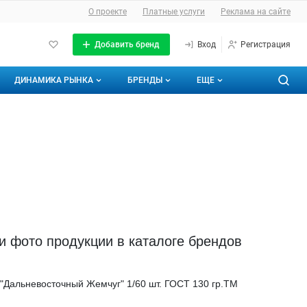
О сайте
О проекте
Платные услуги
Реклама на сайте
Добавить бренд
Вход
Регистрация
ДИНАМИКА РЫНКА
БРЕНДЫ
ЕЩЕ
Динамика цен
Аналитика рыбной отрасли
Энциклопедия
О каталоге брендов
аналитику
Кадры
Бренды
Динамика объемов импорта/экспорта
Контакты
Мои бренды
и фото продукции в каталоге брендов
"Дальневосточный Жемчуг" 1/60 шт. ГОСТ 130 гр.ТМ