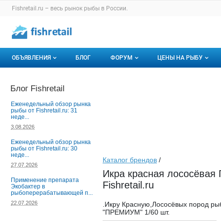
Раздел навигации по сайту fishretail.ru
Fishretail.ru – весь
рынок рыбы
в России.
Авторизация и меню пользователя
Навигация по разделам сайта fishretail.ru
ОБЪЯВЛЕНИЯ
БЛОГ
ФОРУМ
ЦЕНЫ НА РЫБУ
Объявления
Все темы
О мониторингах
Блог Fishretail
Горячее предложение
Избранные
Актуальные мони
Еженедельный обзор рынка
рыбы от Fishretail.ru: 31
неде...
Мои объявления
С моим участием
Динамика цен
3.08.2026
Отзывы
Еженедельный обзор рынка
рыбы от Fishretail.ru: 30
неде...
Каталог брендов
/
27.07.2026
Икра красная лососёвая 
Применение препарата
Fishretail.ru
Экобактер в
рыбоперерабатывающей п...
22.07.2026
.Икру Красную,Лососёвых пород рыб
"ПРЕМИУМ" 1/60 шт.