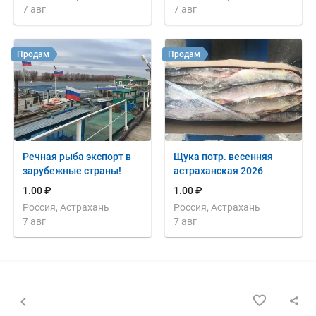
7 авг
7 авг
Продам
Продам
Речная рыба экспорт в
Щука потр. весенняя
зарубежные страны!
астраханская 2026
1.00 ₽
1.00 ₽
Россия, Астрахань
Россия, Астрахань
7 авг
7 авг
Назад к списку объявлений