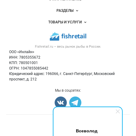
Новости Fishretail.ru
РАЗДЕЛЫ
Услуги и цены
Объявления
ТОВАРЫ И УСЛУГИ
Размещение рекламы
Каталог компаний
Рыбные снеки
Публичная оферта
Новости рынка
Рыба
Контактная информация
Форум
Fishretail.ru – весь
рынок рыбы
в России.
Икра
Политика обработки персональных данных
Бренды
ООО «Инлайн»
Морепродукты
Для СМИ
ИНН: 7805355672
Мониторинг
КПП: 780501001
Рыбопосадочный материал
Вакансии
ОГРН: 1047855085442
Полуфабрикаты
Юридический адрес: 196066, г. Санкт-Петербург, Московский
Блог
Консервы
проспект, д. 212
Добавить объявление
Мы в соцсетях:
Карта объявлений
Счетчики, авторское право, логотипы
Всеволод