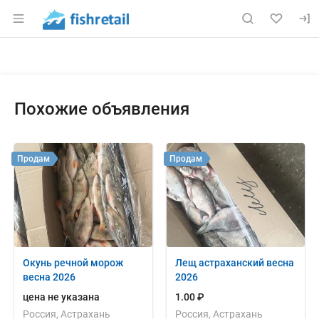
Раздел навигации по сайту fishretail.ru
Объявление: Продам: рыба вял
Информация о объявлении
Навигация и управление объявлением
Похожие объявления
Продам
Продам
Окунь речной морож
Лещ астраханский весна
весна 2026
2026
цена не указана
1.00 ₽
Россия, Астрахань
Россия, Астрахань