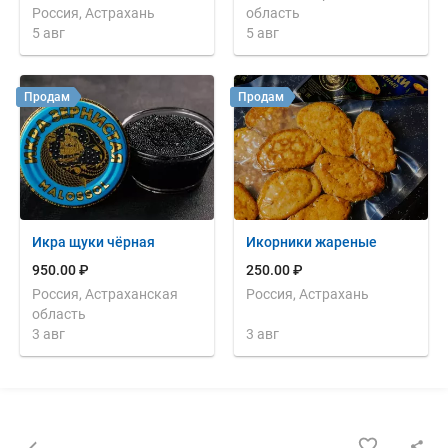
Россия, Астрахань
область
5 авг
5 авг
Продам
Продам
Икра щуки чёрная
Икорники жареные
950.00 ₽
250.00 ₽
Россия, Астраханская
Россия, Астрахань
область
3 авг
3 авг
Назад к списку объявлений