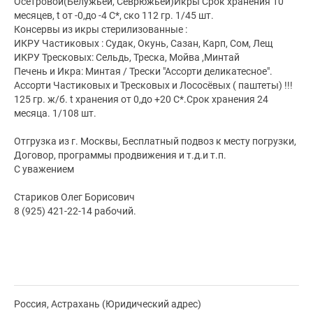
Осетровой(Белужьей, Севрюжьей)Икры Срок хранения 10
месяцев, t от -0,до -4 С*, ско 112 гр. 1/45 шт.
Консервы из икры стерилизованные :
ИКРУ Частиковых : Судак, Окунь, Сазан, Карп, Сом, Лещ
ИКРУ Тресковых: Сельдь, Треска, Мойва ,Минтай
Печень и Икра: Минтая / Трески "Ассорти деликатесное".
Ассорти Частиковых и Тресковых и Лососёвых ( паштеты) !!!
125 гр. ж/б. t хранения от 0,до +20 С*.Срок хранения 24
месяца. 1/108 шт.
Отгрузка из г. Москвы, Бесплатный подвоз к месту погрузки,
Договор, программы продвижения и т.д.и т.п.
С уважением
Стариков Олег Борисович
8 (925) 421-22-14 рабочий.
Россия, Астрахань (Юридический адрес)