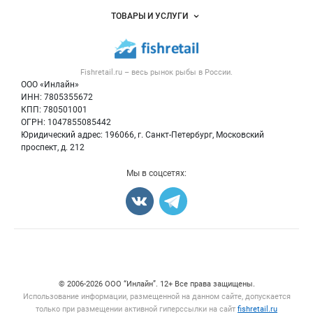
Услуги и цены
Объявления
ТОВАРЫ И УСЛУГИ
Размещение рекламы
Каталог компаний
Рыбные снеки
Публичная оферта
Новости рынка
Рыба
Контактная информация
Форум
Fishretail.ru – весь
рынок рыбы
в России.
Икра
Политика обработки персональных данных
Бренды
ООО «Инлайн»
Морепродукты
Для СМИ
ИНН: 7805355672
Мониторинг
КПП: 780501001
Рыбопосадочный материал
Вакансии
ОГРН: 1047855085442
Полуфабрикаты
Юридический адрес: 196066, г. Санкт-Петербург, Московский
Блог
Консервы
проспект, д. 212
Добавить объявление
Мы в соцсетях:
Карта объявлений
Счетчики, авторское право, логотипы
© 2006‑2026 ООО “Инлайн”. 12+ Все права защищены.
Использование информации, размещенной на данном сайте, допускается
только при размещении активной гиперссылки на сайт
fishretail.ru