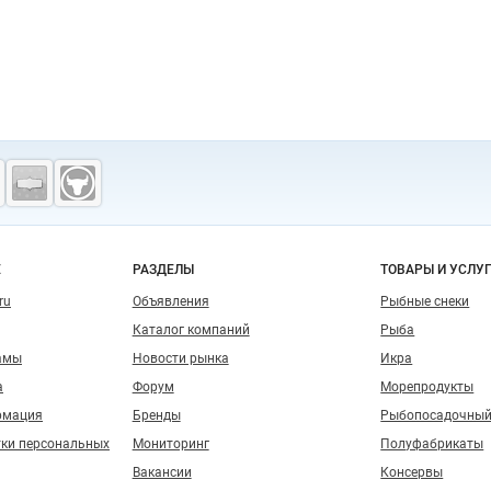
о сайту
Е
РАЗДЕЛЫ
ТОВАРЫ И УСЛУ
ru
Объявления
Рыбные снеки
Каталог компаний
Рыба
амы
Новости рынка
Икра
а
Форум
Морепродукты
рмация
Бренды
Рыбопосадочный
тки персональных
Мониторинг
Полуфабрикаты
Вакансии
Консервы