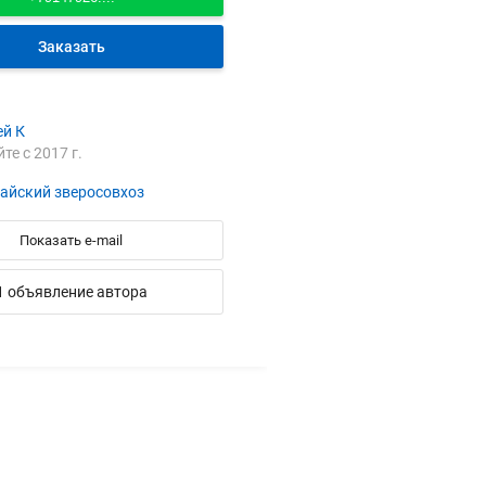
Заказать
ей К
йте с 2017 г.
айский зверосовхоз
Показать e-mail
1 объявление автора