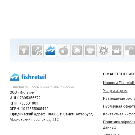
Дополнительная информация
Cсылки на полезные проекты
Fishretail.ru —
рыба,
морепродукты
Важные разделы и контакты
Навигация п
О МАРКЕТПЛЕЙС
Новости Fishretail.
Fishretail.ru – весь
рынок рыбы
в России.
Услуги и цены
ООО «Инлайн»
ИНН: 7805355672
Размещение рекл
КПП: 780501001
Публичная оферт
ОГРН: 1047855085442
Юридический адрес: 196066, г. Санкт-Петербург,
Контактная инфо
Московский проспект, д. 212
Политика обрабо
данных