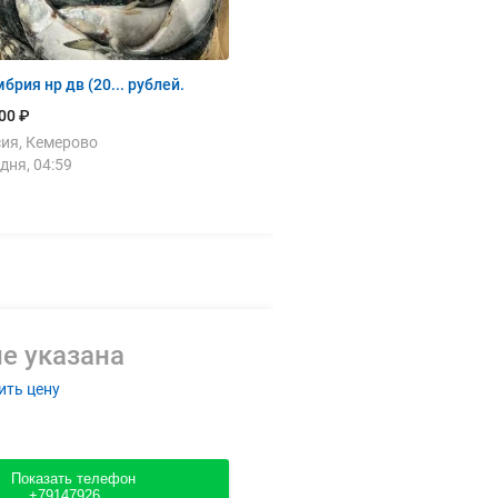
брия нр дв (20... рублей.
00 ₽
ия, Кемерово
дня, 04:59
е указана
ить цену
Показать телефон
+79147926....