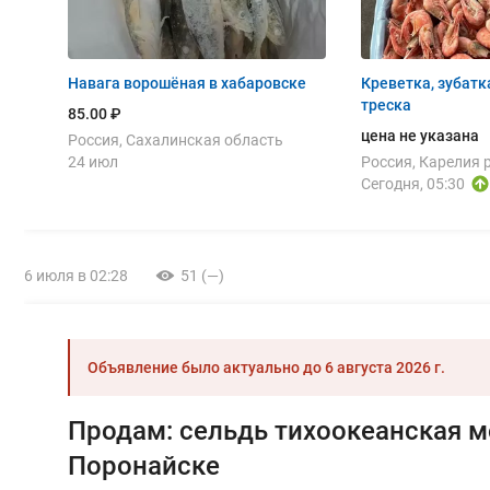
Навага ворошёная в хабаровске
Креветка, зубатка
треска
85.00 ₽
цена не указана
Россия, Сахалинская область
24 июл
Россия, Карелия 
Сегодня, 05:30
6 июля в 02:28
51 (—)
Объявление было актуально до
6 августа 2026 г.
Продам: сельдь тихоокеанская м
Поронайске