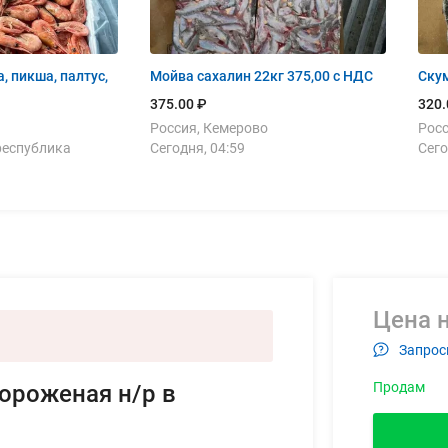
, пикша, палтус,
Мойва сахалин 22кг 375,00 с НДС
Скум
375.00 ₽
320.
Россия, Кемерово
Росс
республика
Сегодня, 04:59
Сего
Цена н
Запрос
Продам
ороженая н/р в