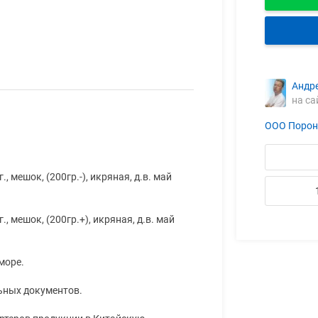
Андр
на са
ООО Порон
 мешок, (200гр.-), икряная, д.в. май
 мешок, (200гр.+), икряная, д.в. май
море.
ьных документов.