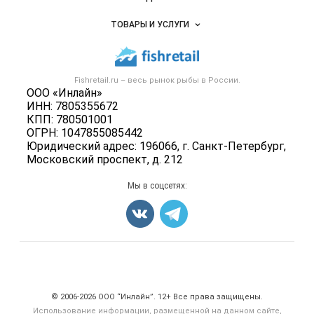
Услуги и цены
Объявления
ТОВАРЫ И УСЛУГИ
Размещение рекламы
Каталог компаний
Рыбные снеки
Публичная оферта
Новости рынка
Рыба
Контактная информация
Форум
Fishretail.ru – весь
рынок рыбы
в России.
Икра
Политика обработки персональных данных
ООО «Инлайн»
Бренды
Морепродукты
ИНН: 7805355672
Для СМИ
Мониторинг
КПП: 780501001
Рыбопосадочный материал
ОГРН: 1047855085442
Вакансии
Полуфабрикаты
Юридический адрес: 196066, г. Санкт-Петербург,
Блог
Московский проспект, д. 212
Консервы
Добавить объявление
Мы в соцсетях:
Карта объявлений
Счетчики, авторское право, логотипы
© 2006‑2026 ООО “Инлайн”. 12+ Все права защищены.
Использование информации, размещенной на данном сайте,