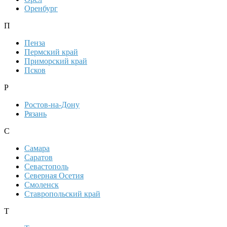
Оренбург
П
Пенза
Пермский край
Приморский край
Псков
Р
Ростов-на-Дону
Рязань
С
Самара
Саратов
Севастополь
Северная Осетия
Смоленск
Ставропольский край
Т