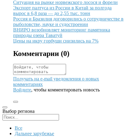
Иллюстрация новости
Ситуация на рынке норвежского лосося и форели
Иллюстрация новости
Экспорт палтуса из России в Китай за полгода
вырос в 6,8 раза — до 2,55 тыс. тонн
Иллюстрация новости
Россия и Бразилия договорились о сотрудничестве в
рыболовстве, науке и судостроении
Иллюстрация новости
ВНИРО возобновляет мониторинг памятника
природы озера Таватуй
Иллюстрация новости
Цены на икру горбуши снизились на 7%
Комментарии (
0
)
Получать на e‑mail уведомления о новых
комментариях
Войдите
, чтобы комментировать новость
Выбор региона
Поиск региона
Все
Дальнее зарубежье