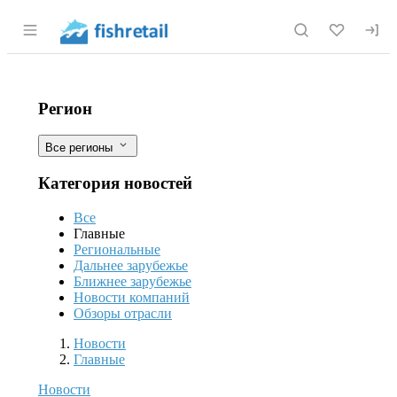
Раздел навигации по сайту fishretail.r
Вылов рыбы в России за пять месяце
Фильтры
Регион
Все регионы
Категория новостей
Все
Главные
Региональные
Дальнее зарубежье
Ближнее зарубежье
Новости компаний
Обзоры отрасли
Новости
Разделы
Новости
Главные
Новости