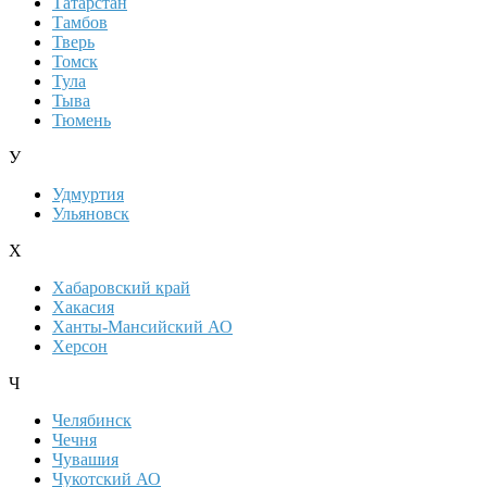
Татарстан
Тамбов
Тверь
Томск
Тула
Тыва
Тюмень
У
Удмуртия
Ульяновск
Х
Хабаровский край
Хакасия
Ханты-Мансийский АО
Херсон
Ч
Челябинск
Чечня
Чувашия
Чукотский АО