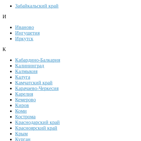
Забайкальский край
И
Иваново
Ингушетия
Иркутск
К
Кабардино-Балкария
Калининград
Калмыкия
Калуга
Камчатский край
Карачаево-Черкесия
Карелия
Кемерово
Киров
Коми
Кострома
Краснодарский край
Красноярский край
Крым
Курган