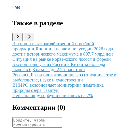
Также в разделе
Иллюстрация новости
Экспорт сельскохозяйственной и рыбной
продукции Японии в первом полугодии 2026 года
достиг исторического максимума в 897,7 млрд иен
Иллюстрация новости
Ситуация на рынке норвежского лосося и форели
Иллюстрация новости
Экспорт палтуса из России в Китай за полгода
вырос в 6,8 раза — до 2,55 тыс. тонн
Иллюстрация новости
Россия и Бразилия договорились о сотрудничестве в
рыболовстве, науке и судостроении
Иллюстрация новости
ВНИРО возобновляет мониторинг памятника
природы озера Таватуй
Иллюстрация новости
Цены на икру горбуши снизились на 7%
Комментарии (
0
)