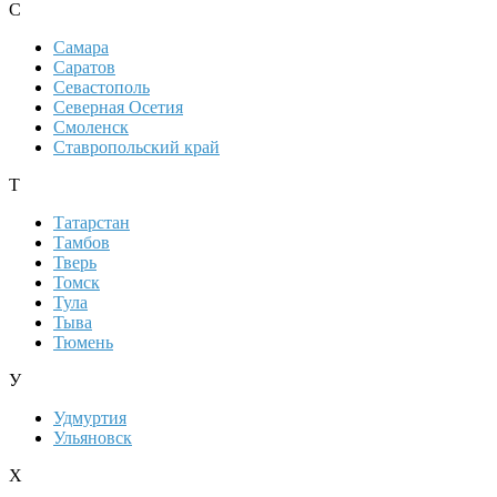
С
Самара
Саратов
Севастополь
Северная Осетия
Смоленск
Ставропольский край
Т
Татарстан
Тамбов
Тверь
Томск
Тула
Тыва
Тюмень
У
Удмуртия
Ульяновск
Х