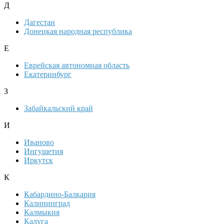
Д
Дагестан
Донецкая народная республика
Е
Еврейская автономная область
Екатеринбург
З
Забайкальский край
И
Иваново
Ингушетия
Иркутск
К
Кабардино-Балкария
Калининград
Калмыкия
Калуга