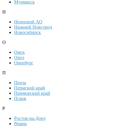
Мурманск
Н
Ненецкий АО
Нижний Новгород
Новосибирск
О
Омск
Орел
Оренбург
П
Пенза
Пермский край
Приморский край
Псков
Р
Ростов-на-Дону
Рязань