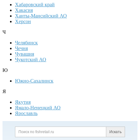
Хабаровский край
Хакасия
Ханты-Мансийский АО
Херсон
Ч
Челябинск
Чечня
Чувашия
Чукотский АО
Ю
Южно-Сахалинск
Я
Якутия
Ямало-Ненецкий АО
Ярославль
Дополнительная информация
Поиск по сайту и ссылк
Искать