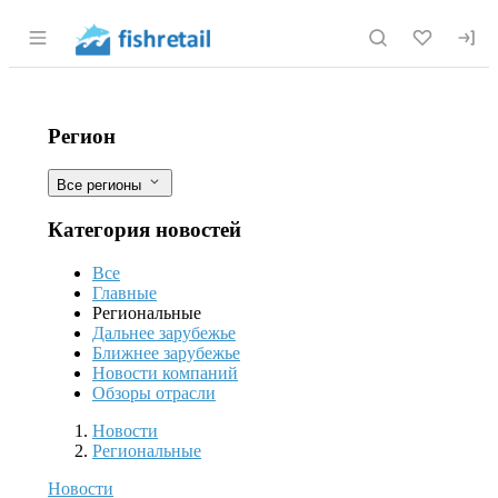
Раздел навигации по сайту fishretail.r
Амурская область и Китай вместе за
Фильтры
Регион
Все регионы
Категория новостей
Все
Главные
Региональные
Дальнее зарубежье
Ближнее зарубежье
Новости компаний
Обзоры отрасли
Новости
Разделы
Новости
Региональные
Новости