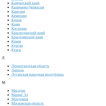
Камчатский край
Карачаево-Черкесия
Карелия
Кемерово
Киров
Коми
Кострома
Краснодарский край
Красноярский край
Крым
Курган
Курск
Л
Ленинградская область
Липецк
Луганская народная республика
М
Магадан
Марий Эл
Мордовия
Московская область