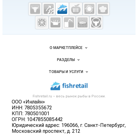
Cсылки на полезные проекты
Fishretail.ru —
рыба,
морепродукты
Важные разделы и контакты
Навигация по сайту
О МАРКЕТПЛЕЙСЕ
Новости Fishretail.ru
РАЗДЕЛЫ
Услуги и цены
Объявления
ТОВАРЫ И УСЛУГИ
Размещение рекламы
Каталог компаний
Рыбные снеки
Публичная оферта
Новости рынка
Рыба
Контактная информация
Форум
Fishretail.ru – весь
рынок рыбы
в России.
Икра
Политика обработки персональных данных
ООО «Инлайн»
Бренды
Морепродукты
ИНН: 7805355672
Для СМИ
Мониторинг
КПП: 780501001
Рыбопосадочный материал
ОГРН: 1047855085442
Вакансии
Полуфабрикаты
Юридический адрес: 196066, г. Санкт-Петербург,
Блог
Московский проспект, д. 212
Консервы