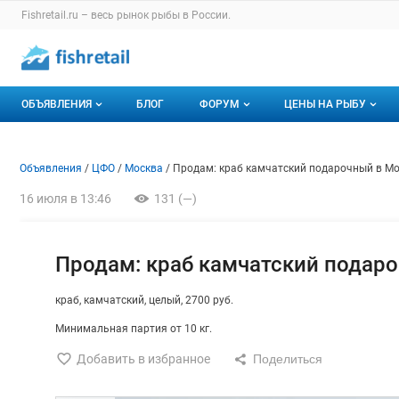
Раздел навигации по сайту fishretail.ru
Fishretail.ru – весь
рынок рыбы
в России.
Авторизация и меню пользователя
Навигация по разделам сайта fishretail.ru
ОБЪЯВЛЕНИЯ
БЛОГ
ФОРУМ
ЦЕНЫ НА РЫБУ
Объявления
Все темы
О мониторингах
Объявление: Продам: краб к
Информация о объявлении
Навигация и управление объявлени
Объявления
ЦФО
Москва
Продам: краб камчатский подарочный в Мо
Горячее предложение
Избранные
Актуальные мони
16 июля в 13:46
131 (—)
Мои объявления
С моим участием
Динамика цен
Отзывы
Продам: краб камчатский подар
краб
камчатский
целый
2700 руб.
Минимальная партия от 10 кг.
Добавить в избранное