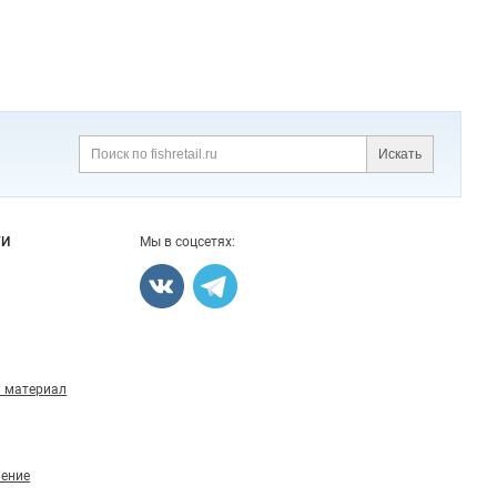
Искать
Поиск
ГИ
Мы в соцсетях:
 материал
ление