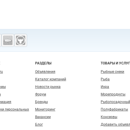
о сайту
Е
РАЗДЕЛЫ
ТОВАРЫ И УСЛУ
ru
Объявления
Рыбные снеки
Каталог компаний
Рыба
амы
Новости рынка
Икра
а
Форум
Морепродукты
рмация
Бренды
Рыбопосадочный
тки персональных
Мониторинг
Полуфабрикаты
Вакансии
Консервы
Блог
Добавить объяв