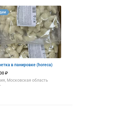
дам
етка в панировке (horeca)
00 ₽
ия, Московская область
г