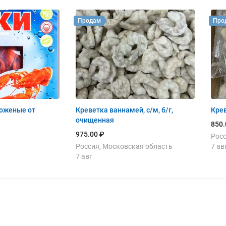
Продам
Про
оженые от
Креветка ваннамей, с/м, б/г,
Крев
очищенная
850.
975.00 ₽
Росс
Россия, Московская область
7 ав
7 авг