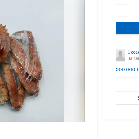
Окса
на са
ООО ООО Т