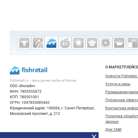
Дополнительная информация
Cсылки на полезные проекты
Fishretail.ru —
рыба,
морепродукты
Важные разделы и контакты
Навигация п
О МАРКЕТПЛЕЙС
Новости Fishretail.
Fishretail.ru – весь
рынок рыбы
в России.
Услуги и цены
ООО «Инлайн»
ИНН: 7805355672
Размещение рекл
КПП: 780501001
Публичная оферт
ОГРН: 1047855085442
Юридический адрес: 196066, г. Санкт-Петербург,
Контактная инфо
Московский проспект, д. 212
Политика обрабо
данных
Для СМИ