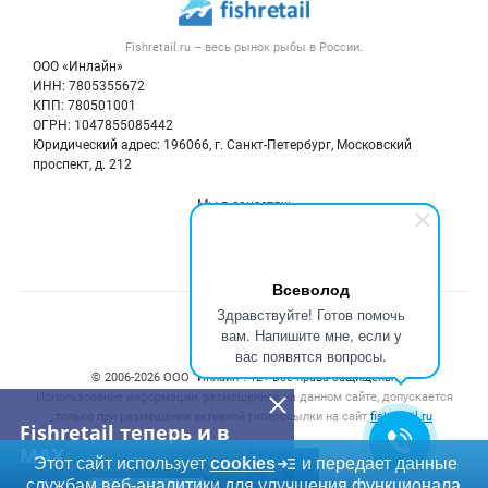
Новости рынка
Рыба
Контактная информация
Форум
Fishretail.ru – весь
рынок рыбы
в России.
Икра
Политика обработки персональных данных
Бренды
ООО «Инлайн»
Морепродукты
Для СМИ
ИНН: 7805355672
Мониторинг
КПП: 780501001
Рыбопосадочный материал
Вакансии
ОГРН: 1047855085442
Полуфабрикаты
Юридический адрес: 196066, г. Санкт-Петербург, Московский
Блог
Консервы
проспект, д. 212
Добавить объявление
Мы в соцсетях:
Карта объявлений
Всеволод
Здравствуйте! Готов помочь
Счетчики, авторское право, логотипы
вам. Напишите мне, если у
вас появятся вопросы.
© 2006‑2026 ООО “Инлайн”. 12+ Все права защищены.
Использование информации, размещенной на данном сайте, допускается
только при размещении активной гиперссылки на сайт
fishretail.ru
Fishretail теперь и в
MAX
Этот сайт использует
cookies
и передает данные
службам веб-аналитики для улучшения функционала.