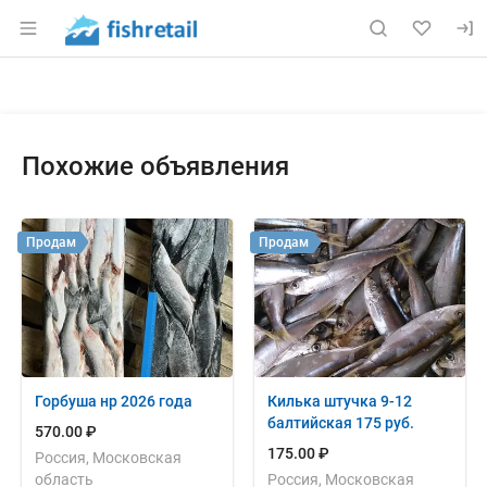
Раздел навигации по сайту fishretail.ru
Объявление: Продам: филе фор
Информация о объявлении
Навигация и управление объявлением
Похожие объявления
Продам
Продам
Горбуша нр 2026 года
Килька штучка 9-12
балтийская 175 руб.
570.00 ₽
175.00 ₽
Россия, Московская
область
Россия, Московская