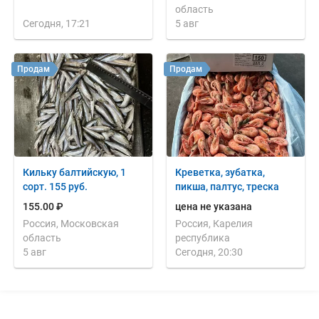
область
Сегодня, 17:21
5 авг
Продам
Продам
Кильку балтийскую, 1
Креветка, зубатка,
сорт. 155 руб.
пикша, палтус, треска
155.00 ₽
цена не указана
Россия, Московская
Россия, Карелия
область
республика
5 авг
Сегодня, 20:30