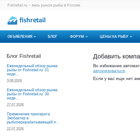
Раздел навигации по сайту fishretail.ru
Fishretail.ru – весь
рынок рыбы
в России.
Авторизация и меню пользователя
Навигация по разделам сайта fishretail.ru
ОБЪЯВЛЕНИЯ
БЛОГ
ФОРУМ
ЦЕНЫ НА РЫБУ
Объявления
Все темы
О мониторингах
Блог Fishretail
Добавить комп
Горячее предложение
Избранные
Актуальные мони
Во избежание автомат
Еженедельный обзор рынка
рыбы от Fishretail.ru: 31
авторизоваться
.
неде...
Мои объявления
С моим участием
Динамика цен
Если у вас еще нет ак
3.08.2026
Отзывы
Еженедельный обзор рынка
рыбы от Fishretail.ru: 30
неде...
27.07.2026
Применение препарата
Экобактер в
рыбоперерабатывающей п...
22.07.2026