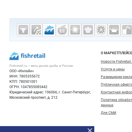
Дополнительная информация
Cсылки на полезные проекты
Fishretail.ru —
рыба,
морепродукты
Важные разделы и контакты
Навигация п
О МАРКЕТПЛЕЙС
Новости Fishretail.
Fishretail.ru – весь
рынок рыбы
в России.
Услуги и цены
ООО «Инлайн»
ИНН: 7805355672
Размещение рекл
КПП: 780501001
Публичная оферт
ОГРН: 1047855085442
Юридический адрес: 196066, г. Санкт-Петербург,
Контактная инфо
Московский проспект, д. 212
Политика обрабо
данных
Для СМИ