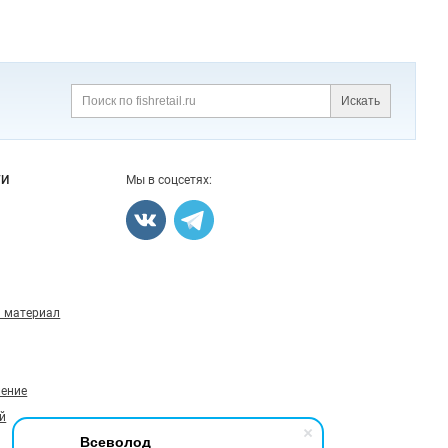
Искать
Поиск
ГИ
Мы в соцсетях:
 материал
ление
й
Всеволод