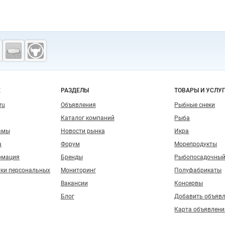
о сайту
Е
РАЗДЕЛЫ
ТОВАРЫ И УСЛУ
ru
Объявления
Рыбные снеки
Каталог компаний
Рыба
амы
Новости рынка
Икра
а
Форум
Морепродукты
рмация
Бренды
Рыбопосадочный
тки персональных
Мониторинг
Полуфабрикаты
Вакансии
Консервы
Блог
Добавить объяв
Карта объявлени